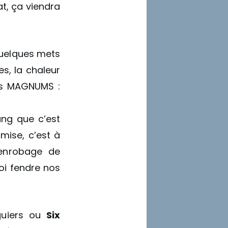
at, ça viendra
quelques mets
es, la chaleur
es MAGNUMS :
ang que c’est
 mise, c’est à
’enrobage de
uoi fendre nos
iguiers ou
Six