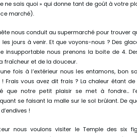
« je ne sais quoi » qui donne tant de goût à votre pl
 ce marché).
quête nous conduit au supermarché pour trouver 
r les jours à venir. Et que voyons-nous ? Des glac
ue insupportable nous prenons la boite de 4. D
 la fraîcheur et de la douceur.
ne fois à l’extérieur nous les entamons, bon s
 ! Frais vous avez dit frais ? La chaleur étant de
lé que notre petit plaisir se met à fondre… l
uant se faisant la malle sur le sol brûlant. De q
d’endives !
teur nous voulons visiter le Temple des six f