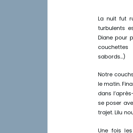
La nuit fut 
turbulents e
Diane pour p
couchettes 
sabords…)
Notre couchsu
le matin. Fin
dans l’après-
se poser ave
trajet. Lilu n
Une fois le