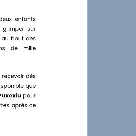
 deux enfants
t grimper sur
e au bout des
ons de mille
s recevoir dès
disponible que
Yuxexiu
pour
ttes après ce