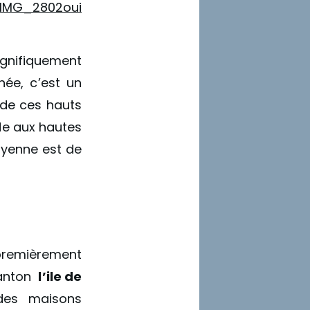
agnifiquement
née, c’est un
t de ces hauts
de aux hautes
oyenne est de
premièrement
Canton
l’ile de
des maisons