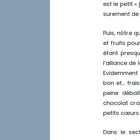
est le petit 
surement de
Puis, nôtre 
et fruits pou
étant presq
l’alliance de
Evidemment u
bon et… frais
peine débal
chocolat craq
petits cœurs 
Dans le sec