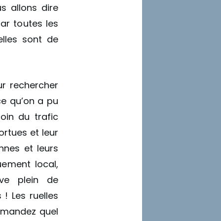
s allons dire
car toutes les
lles sont de
ur rechercher
ce qu’on a pu
oin du trafic
tues et leur
nnes et leurs
uement local,
ve plein de
! Les ruelles
demandez quel