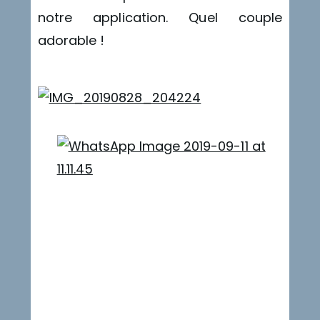
notre application. Quel couple
adorable !
triche
antitriche
sur riche
la
belle
photo
triche