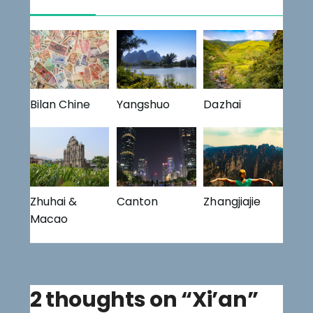
Bilan Chine
Yangshuo
Dazhai
Zhuhai &
Canton
Zhangjiajie
Macao
2 thoughts on “
Xi’an
”