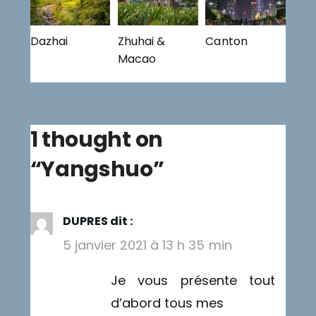
Dazhai
Zhuhai &
Canton
Macao
1 thought on
“
Yangshuo
”
DUPRES
dit :
5 janvier 2021 à 13 h 35 min
Je vous présente tout
d’abord tous mes