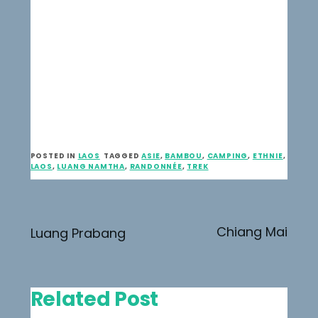
POSTED IN
LAOS
TAGGED
ASIE
,
BAMBOU
,
CAMPING
,
ETHNIE
,
LAOS
,
LUANG NAMTHA
,
RANDONNÉE
,
TREK
Navigation
Chiang Mai
Luang Prabang
de
l’article
Related Post