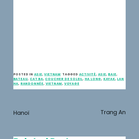
POSTED IN
ASIE
,
VIETNAM
TAGGED
ACTIVITÉ
,
ASIE
,
BAIE
,
BATEAU
,
CAT BA
,
COUCHER DE SOLEIL
,
HA LONG
,
KAYAK
,
LAN
HA
,
RANDONNÉE
,
VIETNAM
,
VOYAGE
Navigation
Trang An
Hanoï
de