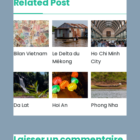
l’article
Related Post
Bilan Vietnam
Le Delta du
Ho Chi Minh
Mékong
City
Da Lat
Hoi An
Phong Nha
Laisser un commentaire