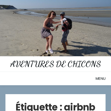
Skip
to
content
AVENTURES DE CHICONS
MENU
Étiquette :
airbnb