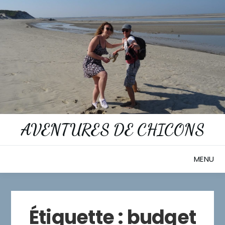
Skip
to
content
AVENTURES DE CHICONS
MENU
Étiquette :
budget