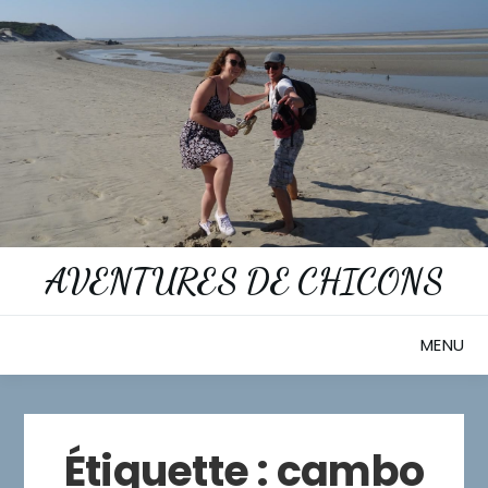
Skip
to
content
AVENTURES DE CHICONS
MENU
Étiquette :
cambo