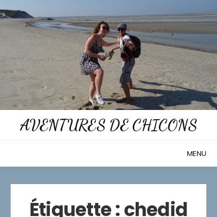
Skip
to
content
AVENTURES DE CHICONS
MENU
Étiquette :
chedid