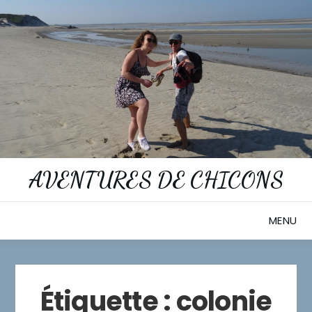
Skip
to
content
AVENTURES DE CHICONS
MENU
Étiquette :
colonie