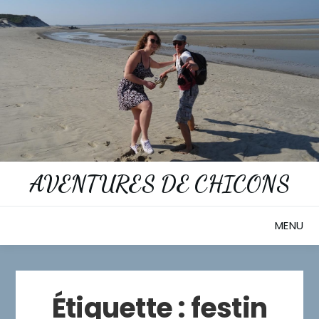
Skip
to
content
AVENTURES DE CHICONS
MENU
Étiquette :
festin