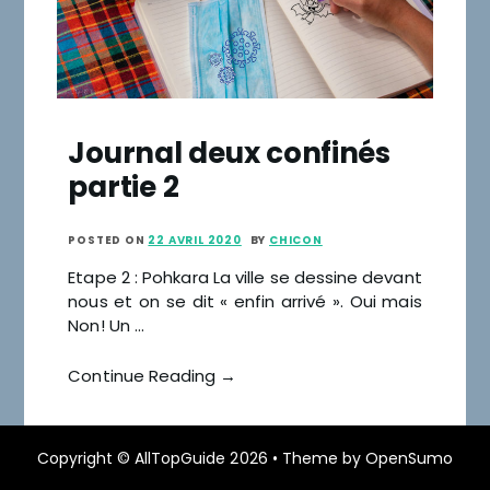
Journal deux confinés
partie 2
POSTED ON
22 AVRIL 2020
BY
CHICON
Etape 2 : Pohkara La ville se dessine devant
nous et on se dit « enfin arrivé ». Oui mais
Non! Un …
Continue Reading →
Copyright ©
AllTopGuide
2026 •
Theme by
OpenSumo