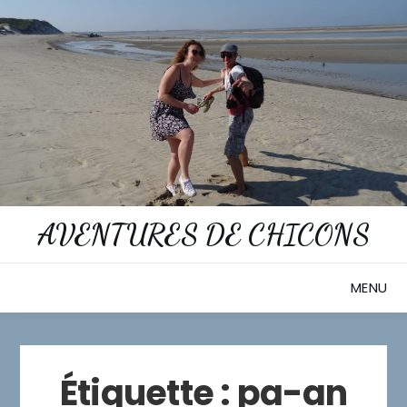
Skip
to
content
AVENTURES DE CHICONS
MENU
Étiquette :
pa-an