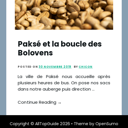
Paksé et la boucle des
Bolovens
POSTED ON
30 NOVEMBRE 2019
BY
CHICON
La ville de Paksé nous accueille après
plusieurs heures de bus. On pose nos sacs
dans notre auberge puis direction …
Continue Reading →
Copyright ©
AllTopGuide
2026 •
Theme by
OpenSumo