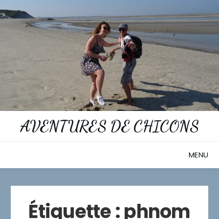
Skip
to
content
AVENTURES DE CHICONS
MENU
Étiquette :
phnom