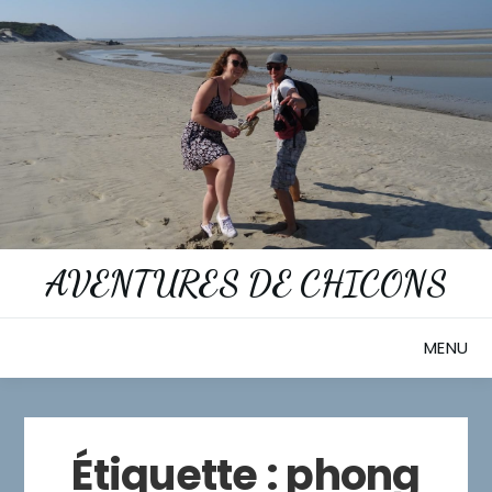
Skip
to
content
AVENTURES DE CHICONS
MENU
Étiquette :
phong