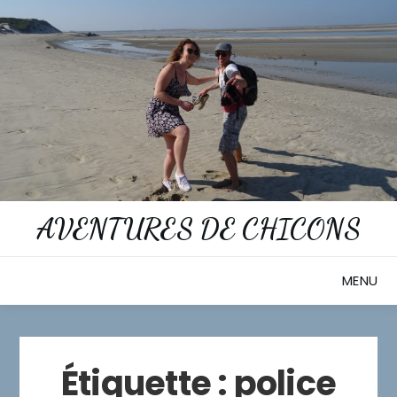
Skip
to
content
AVENTURES DE CHICONS
MENU
Étiquette :
police