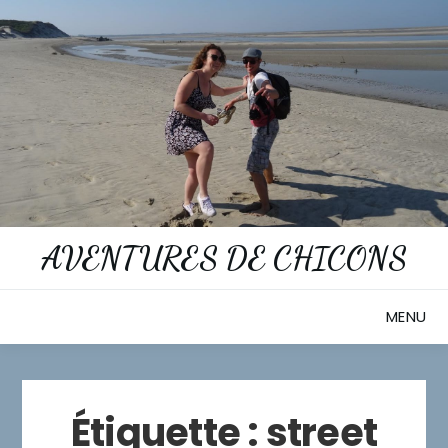
Skip
to
content
AVENTURES DE CHICONS
MENU
Étiquette :
street