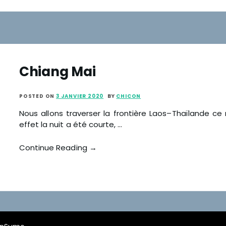
Chiang Mai
POSTED ON
3 JANVIER 2020
BY
CHICON
Nous allons traverser la frontière Laos–Thaïlande ce 
effet la nuit a été courte, …
Continue Reading →