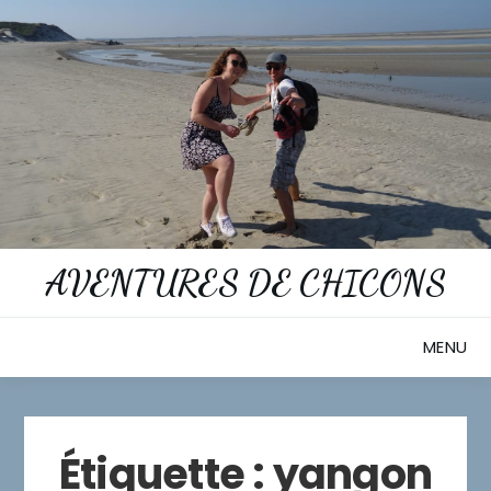
Skip
to
content
AVENTURES DE CHICONS
MENU
Étiquette :
yangon